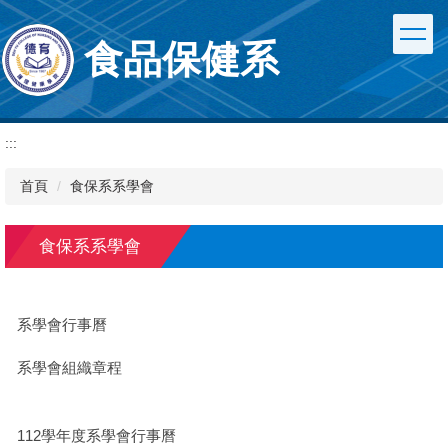
跳
到
食品保健系
主
要
內
容
區
:::
首頁
食保系系學會
食保系系學會
系學會行事曆
系學會組織章程
112學年度系學會行事曆