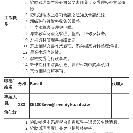
協助處理學生校外實習文書作業，及辦理校外實習保
險。
協助辦理系上各項會議之通知及會議紀錄。
工作職
新續聘教師資料收集與彙整。
掌
年度預算表管理與申購。
專業教室財產之管理、盤點、維修及報廢。
系網資料管理與維護更新。
系上相關文書作業處理、系內檔案資料整理歸檔。
畢業生調查追蹤。
學校交辦之行政事務。
教學耗材申購與供應、實習材料申購與核銷。
其他相關交辦事項。
職稱/
分機
E-mail
代理人
姓名
專案人
員/
233
851006mm@ems.dyhu.edu.tw
詹佳紋
協助輔導本系產學合作專班學生課業與生活適應。
協助辦理專案計畫之申購與核銷等。