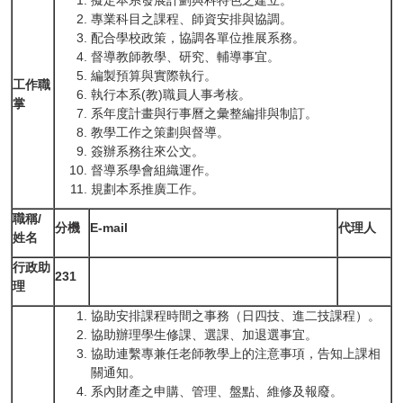
擬定本系發展計劃與科特色之建立。
專業科目之課程、師資安排與協調。
配合學校政策，協調各單位推展系務。
督導教師教學、研究、輔導事宜。
編製預算與實際執行。
工作職
執行本系(教)職員人事考核。
掌
系年度計畫與行事曆之彙整編排與制訂。
教學工作之策劃與督導。
簽辦系務往來公文。
督導系學會組織運作。
規劃本系推廣工作。
職稱/
分機
E-mail
代理人
姓名
行政助
231
理
協助安排課程時間之事務（日四技、進二技課程）。
協助辦理學生修課、選課、加退選事宜。
協助連繫專兼任老師教學上的注意事項，告知上課相
關通知。
系內財產之申購、管理、盤點、維修及報廢。