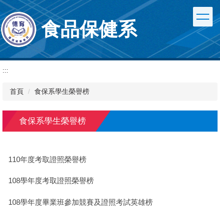
跳
到
食品保健系
主
要
內
容
區
:::
首頁
食保系學生榮譽榜
食保系學生榮譽榜
110年度考取證照榮譽榜
108學年度考取證照榮譽榜
108學年度畢業班參加競賽及證照考試英雄榜