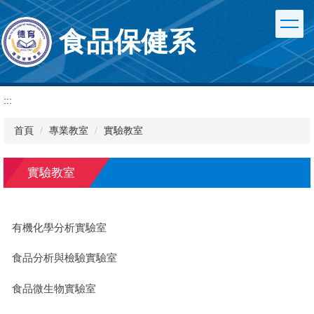
跳
到
食品保健系
主
要
內
容
區
:::
首頁
專業教室
實驗教室
實驗教室
有機化學分析實驗室
食品分析與檢驗實驗室
食品微生物實驗室