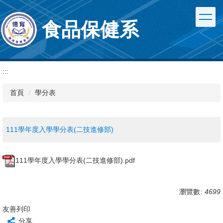
跳
到
食品保健系
主
要
內
容
區
:::
首頁
學分表
111學年度入學學分表(二技進修部)
111學年度入學學分表(二技進修部).pdf
瀏覽數:
4699
友善列印
分享